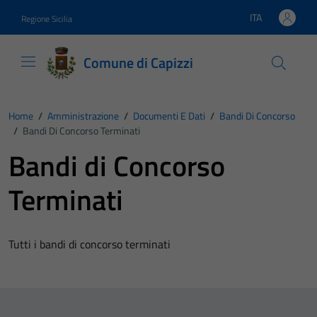
Vai ai contenuti
Vai al footer
ITA
Regione Sicilia
Lingua attiva:
Comune di Capizzi
Home
/
Amministrazione
/
Documenti E Dati
/
Bandi Di Concorso
/
Bandi Di Concorso Terminati
Bandi di Concorso
Terminati
Tutti i bandi di concorso terminati