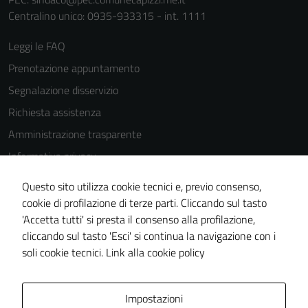
Centralino unico: 0935-933315 - int. 1111
Leggi le FAQ
Prenotazione appuntamento
Segnalazione disservizio
Richiesta assistenza
Amministrazione trasparente
Informativa privacy
Cookie Policy
Questo sito utilizza cookie tecnici e, previo consenso,
Note legali
cookie di profilazione di terze parti. Cliccando sul tasto
Tecnici
'Accetta tutti' si presta il consenso alla profilazione,
Dichiarazione di accessibilità
Questi cookie
cliccando sul tasto 'Esci' si continua la navigazione con i
Piano di miglioramento del sito
sono necessari
soli cookie tecnici.
Link alla cookie policy
per il
funzionamento
Area Privata
Impostazioni
del sito e non