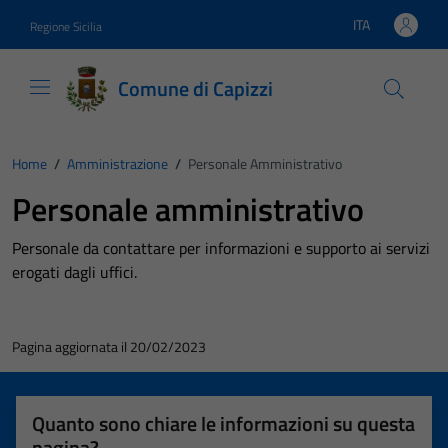
Vai ai contenuti
Vai al footer
ITA
Regione Sicilia
Lingua attiva:
Comune di Capizzi
Home
/
Amministrazione
/
Personale Amministrativo
Personale amministrativo
Personale da contattare per informazioni e supporto ai servizi
erogati dagli uffici.
Pagina aggiornata il 20/02/2023
Quanto sono chiare le informazioni su questa
pagina?